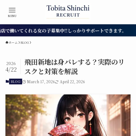
MENU
いてくれる女の子募集中!!しっかりサポートできます。
ホーム
BLOG
飛田新地は身バレする？実際のリ
2026
4/22
スクと対策を解説
BLOG
March 17, 2026
April 22, 2026