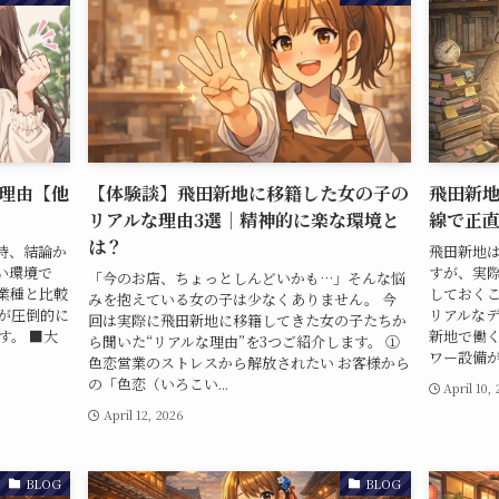
理由【他
【体験談】飛田新地に移籍した女の子の
飛田新
リアルな理由3選｜精神的に楽な環境と
線で正
は？
時、結論か
飛田新地
い環境で
すが、実
「今のお店、ちょっとしんどいかも…」そんな悩
業種と比較
しておくこ
みを抱えている女の子は少なくありません。 今
が圧倒的に
リアルなデ
回は実際に飛田新地に移籍してきた女の子たちか
す。 ■大
新地で働く
ら聞いた“リアルな理由”を3つご紹介します。 ①
ワー設備がな
色恋営業のストレスから解放されたい お客様から
の「色恋（いろこい...
April 10,
April 12, 2026
BLOG
BLOG