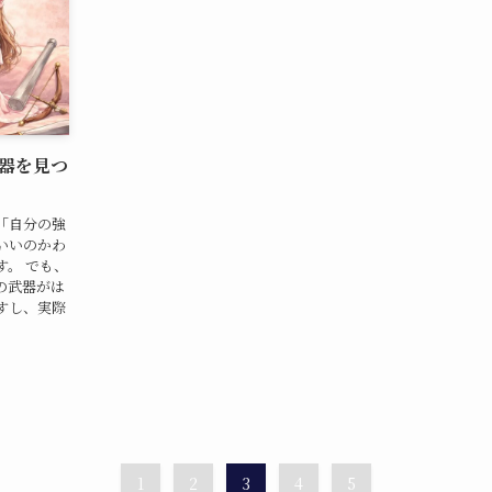
器を見つ
「自分の強
いいのかわ
。 でも、
の武器がは
すし、実際
1
2
3
4
5