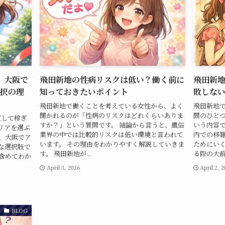
】大阪で
飛田新地の性病リスクは低い？働く前に
飛田新
一択の理
知っておきたいポイント
敗しな
飛田新地で働くことを考えている女性から、よく
飛田新地
聞かれるのが「性病のリスクはどれくらいありま
問のひと
定して稼ぎ
すか？」という質問です。 結論から言うと、風俗
いう内容で
リアを選ぶ
業界の中では比較的リスクは低い環境と言われて
内での移
、大阪でア
います。 その理由をわかりやすく解説していきま
ためにいく
な選択肢で
す。 飛田新地が...
る際の大前提
含めてわか
April 3, 2026
April 2, 
BLOG