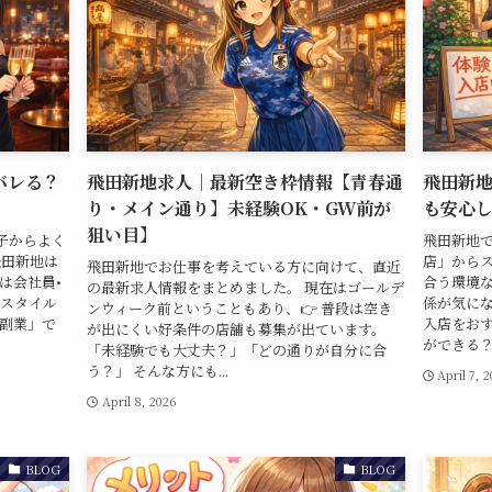
バレる？
飛田新地求人｜最新空き枠情報【青春通
飛田新
り・メイン通り】未経験OK・GW前が
も安心
狙い目】
子からよく
飛田新地
飛田新地は
店」からス
飛田新地でお仕事を考えている方に向けて、直近
は会社員•
合う環境
の最新求人情報をまとめました。 現在はゴールデ
フスタイル
係が気にな
ンウィーク前ということもあり、👉 普段は空き
＋副業」で
入店をおす
が出にくい好条件の店舗も募集が出ています。
ができる？ 
「未経験でも大丈夫？」「どの通りが自分に合
う？」 そんな方にも...
April 7, 
April 8, 2026
BLOG
BLOG