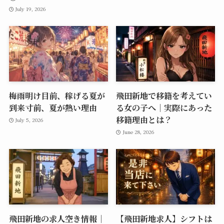
July 19, 2026
梅雨明け目前、稼げる夏が
飛田新地で移籍を考えてい
到来寸前、夏が熱い理由
る女の子へ｜実際にあった
移籍理由とは？
July 5, 2026
June 28, 2026
飛田新地の求人空き情報｜
【飛田新地求人】シフトは