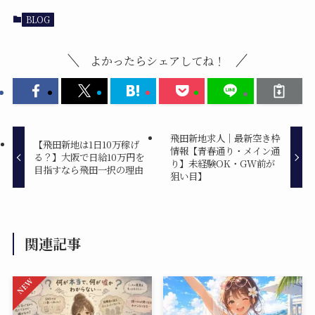
BLOG
よかったらシェアしてね！
飛田新地求人｜最新空き枠
【飛田新地は1日10万稼げ
情報【青春通り・メイン通
る？】大阪で日給10万円を
り】未経験OK・GW前が
目指すなら飛田一択の理由
狙い目】
関連記事