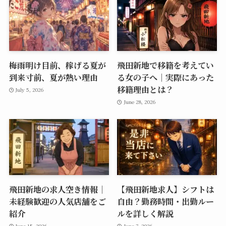
梅雨明け目前、稼げる夏が
飛田新地で移籍を考えてい
到来寸前、夏が熱い理由
る女の子へ｜実際にあった
移籍理由とは？
July 5, 2026
June 28, 2026
飛田新地の求人空き情報｜
【飛田新地求人】シフトは
未経験歓迎の人気店舗をご
自由？勤務時間・出勤ルー
紹介
ルを詳しく解説
June 15, 2026
June 7, 2026