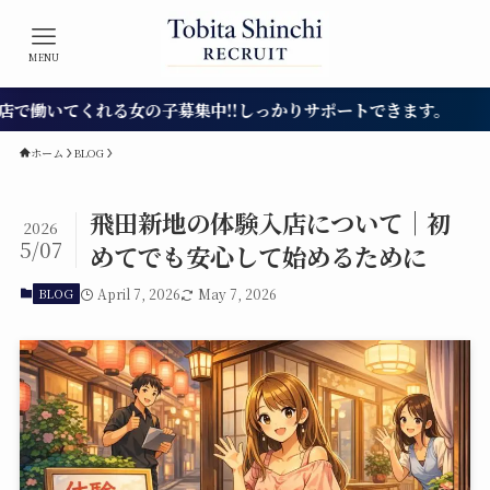
MENU
てくれる女の子募集中!!しっかりサポートできます。
ホーム
BLOG
飛田新地の体験入店について｜初
2026
5/07
めてでも安心して始めるために
BLOG
April 7, 2026
May 7, 2026